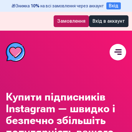
Вхід
🎁
Знижка
10%
на всі замовлення через аккаунт
Замовлення
Вхід в аккаунт
Купити підписників
Instagram — швидко і
безпечно збільшіть