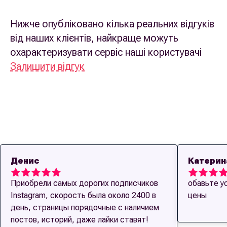
Нижче опубліковано кілька реальних відгуків
від наших клієнтів, найкраще можуть
охарактеризувати сервіс наші користувачі
Залишити відгук
Денис
Катерин
Приобрели самых дорогих подписчиков
обавьте ус
Instagram, скорость была около 2400 в
цены
день, страницы порядочные с наличием
постов, историй, даже лайки ставят!