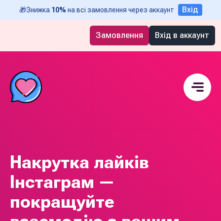
Вхід
🎁
Знижка
10%
на всі замовлення через аккаунт
Замовлення
Вхід в аккаунт
Накрутка лайків
Інстаграм —
покращуйте