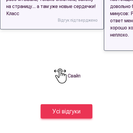
на страницу... а там уже новые сердечки!
довольно 
Класс
минусов: 
Відгук підтверджено
ответ мен
хорошо хо
неплохо.
Свайп
Усі відгуки