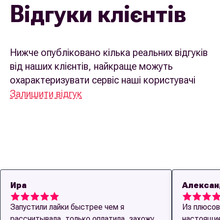
Відгуки клієнтів
Нижче опубліковано кілька реальних відгуків
від наших клієнтів, найкраще можуть
охарактеризувати сервіс наші користувачі
Залишити відгук
Ира
Алексан
Запустили лайки быстрее чем я
Из плюсов
рассчитывала, только оплатила, захожу
настоящие