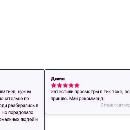
Дима
латьев, нужны
Затестили просмотры в тик токе, вс
ючительно по
пришло. Май рекомменд!
юди разбирались в
Отзыв подтве
. Но порадовало
рмальных людей и