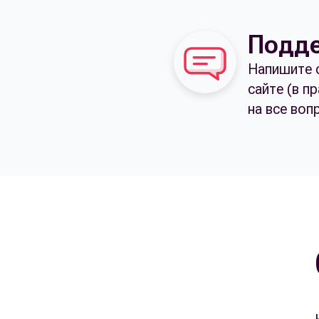
Подде
Напишите 
сайте (в п
на все воп