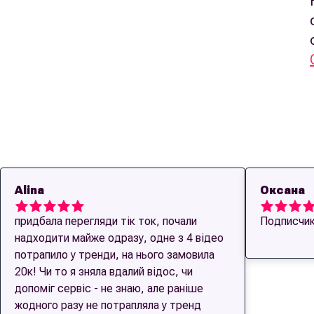
Alina
Оксана
придбала перегляди тік ток, почали
Подписчик
надходити майже одразу, одне з 4 відео
потрапило у тренди, на нього замовила
20к! Чи то я зняла вдалий відос, чи
допоміг сервіс - не знаю, але раніше
жодного разу не потрапляла у тренд