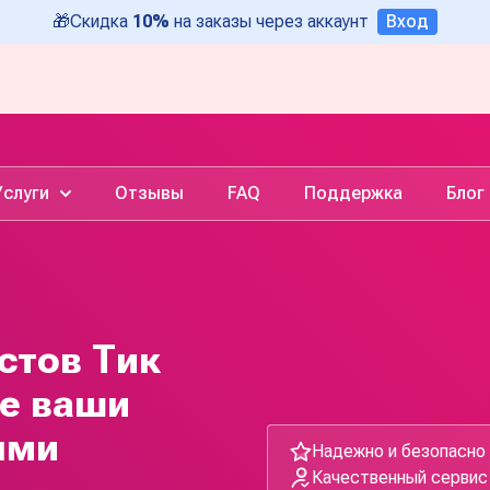
🎁
Скидка
10%
на заказы через аккаунт
Вход
Услуги
Отзывы
FAQ
Поддержка
Блог
стов Тик
те ваши
ыми
Надежно и безопасно
Качественный сервис