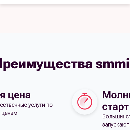
Преимущества smmi
я цена
Молн
старт
ественные услуги по
 ценам
Большинст
запускают