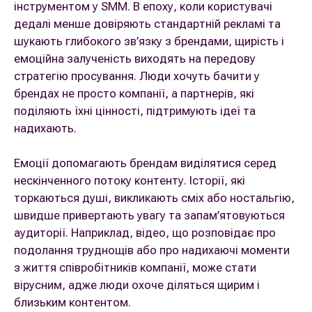
інструментом у SMM. В епоху, коли користувачі
дедалі менше довіряють стандартній рекламі та
шукають глибокого зв’язку з брендами, щирість і
емоційна залученість виходять на передову
стратегію просування. Люди хочуть бачити у
брендах не просто компанії, а партнерів, які
поділяють їхні цінності, підтримують ідеї та
надихають.
Емоції допомагають брендам виділятися серед
нескінченного потоку контенту. Історії, які
торкаються душі, викликають сміх або ностальгію,
швидше привертають увагу та запам’ятовуються
аудиторії. Наприклад, відео, що розповідає про
подолання труднощів або про надихаючі моменти
з життя співробітників компанії, може стати
вірусним, адже люди охоче діляться щирим і
близьким контентом.