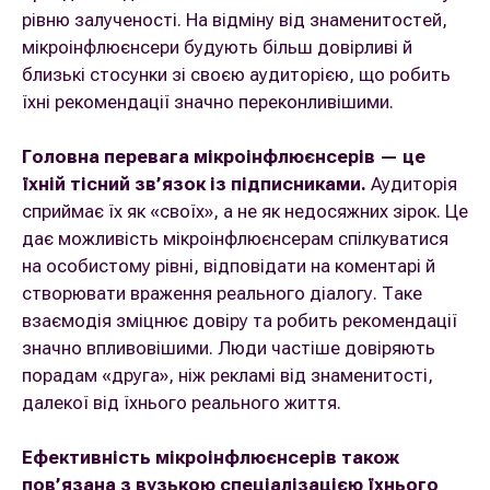
рівню залученості. На відміну від знаменитостей,
мікроінфлюєнсери будують більш довірливі й
близькі стосунки зі своєю аудиторією, що робить
їхні рекомендації значно переконливішими.
Головна перевага мікроінфлюєнсерів — це
їхній тісний зв’язок із підписниками.
Аудиторія
сприймає їх як «своїх», а не як недосяжних зірок. Це
дає можливість мікроінфлюєнсерам спілкуватися
на особистому рівні, відповідати на коментарі й
створювати враження реального діалогу. Таке
взаємодія зміцнює довіру та робить рекомендації
значно впливовішими. Люди частіше довіряють
порадам «друга», ніж рекламі від знаменитості,
далекої від їхнього реального життя.
Ефективність мікроінфлюєнсерів також
пов’язана з вузькою спеціалізацією їхнього