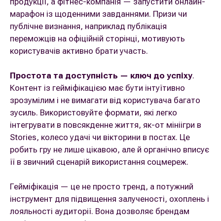
продукції, а фітнес-компанія — запустити онлайн-
марафон із щоденними завданнями. Призи чи
публічне визнання, наприклад публікація
переможців на офіційній сторінці, мотивують
користувачів активно брати участь.
Простота та доступність
— ключ до успіху
.
Контент із гейміфікацією має бути інтуїтивно
зрозумілим і не вимагати від користувача багато
зусиль. Використовуйте формати, які легко
інтегрувати в повсякденне життя, як-от мініігри в
Stories, колесо удачі чи вікторини в постах. Це
робить гру не лише цікавою, але й органічно вписує
її в звичний сценарій використання соцмереж.
Гейміфікація — це не просто тренд, а потужний
інструмент для підвищення залученості, охоплень і
лояльності аудиторії. Вона дозволяє брендам