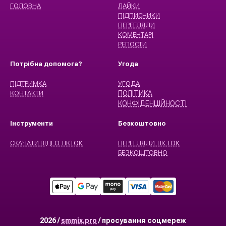
ГОЛОВНА
ЛАЙКИ
ПІДПИСНИКИ
ПЕРЕГЛЯДИ
КОМЕНТАРІ
РЕПОСТИ
Потрібна допомога?
Угода
ПІДТРИМКА
УГОДА
КОНТАКТИ
ПОЛІТИКА
КОНФІДЕНЦІЙНОСТІ
Інструменти
Безкоштовно
СКАЧАТИ ВІДЕО ТІКТОК
ПЕРЕГЛЯДИ ТІК ТОК
БЕЗКОШТОВНО
2026 /
smmix.pro
/ просування соцмереж