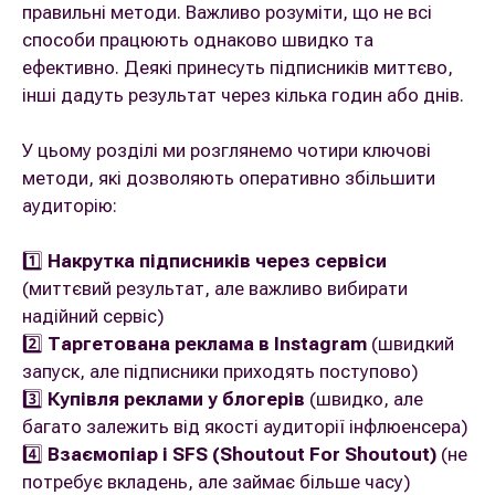
правильні методи. Важливо розуміти, що не всі
способи працюють однаково швидко та
ефективно. Деякі принесуть підписників миттєво,
інші дадуть результат через кілька годин або днів.
У цьому розділі ми розглянемо чотири ключові
методи, які дозволяють оперативно збільшити
аудиторію:
1️⃣
Накрутка підписників через сервіси
(миттєвий результат, але важливо вибирати
надійний сервіс)
2️⃣
Таргетована реклама в Instagram
(швидкий
запуск, але підписники приходять поступово)
3️⃣
Купівля реклами у блогерів
(швидко, але
багато залежить від якості аудиторії інфлюенсера)
4️⃣
Взаємопіар і SFS (Shoutout For Shoutout)
(не
потребує вкладень, але займає більше часу)