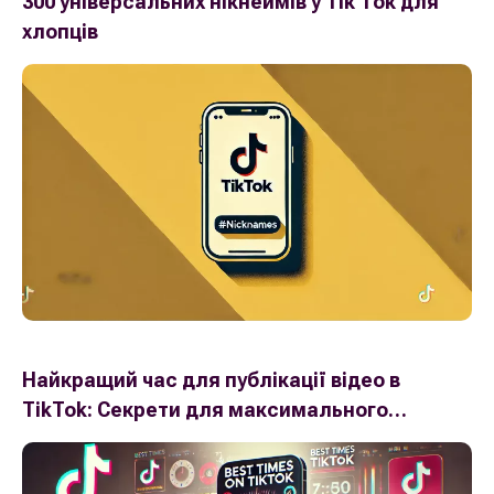
300 універсальних нікнеймів у Тік Ток для
хлопців
Найкращий час для публікації відео в
TikTok: Секрети для максимального
охоплення