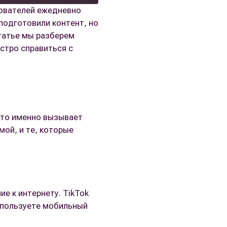
зователей ежедневно
подготовили контент, но
статье мы разберем
стро справиться с
 что именно вызывает
ой, и те, которые
е к интернету. TikTok
используете мобильный