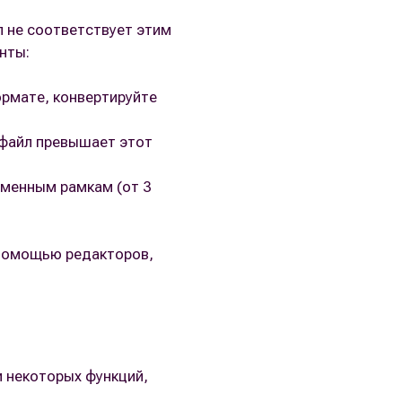
 не соответствует этим
нты:
ормате, конвертируйте
 файл превышает этот
еменным рамкам (от 3
 помощью редакторов,
и некоторых функций,