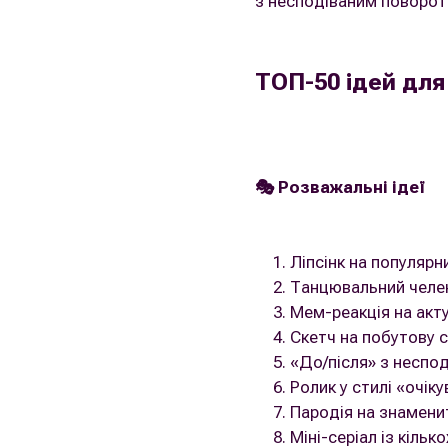
з несподіваним поворот
ТОП-50 ідей для 
🎭 Розважальні ідеї
Ліпсінк на популярн
Танцювальний челе
Мем-реакція на акту
Скетч на побутову с
«До/після» з неспо
Ролик у стилі «очіку
Пародія на знамени
Міні-серіал із кілько