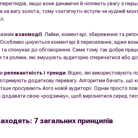
 переглядів, якщо вони динамічні й чіпляють увагу з пер
а на вагу золота, тому «затягнуті» вступи чи нудний м
ї.
казник
взаємодії
. Лайки, коментарі, збереження та репо
. Особливо цінуються коментарі й пересилання, адже вон
ю та спонукає до обговорення. Саме тому так добре прац
и та ролики, які змушують аудиторію сперечатися або д
ти
релевантність і тренди
. Відео, які використовують п
 отримують додаткову перевагу. Алгоритми бачать, що к
стіше просувають його новій аудиторії. Однак просто по
додавати свою «родзинку», щоб вирізнятися серед тися
заходять: 7 загальних принципів