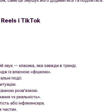
ом, саме це змушує його додивитися та поділитися.
Reels і TikTok
ий звук — класика, яка завжди в тренді.
ндж із власною «фішкою».
альні події.
итуацію.
діваною розв’язкою.
вання vs реальність».
тість або інфлюенсера.
х частин.