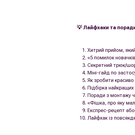
💡 Лайфхаки та порад
Хитрий прийом, яки
«5 помилок новачків
Секретний трюк/шор
Міні-гайд по застос
Як зробити красиво 
Підбірка найкращих
Поради з монтажу ч
«Фішка, про яку мал
Експрес-рецепт або
Лайфхак із повсякд