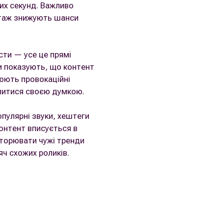
ших секунд. Важливо
онтаж знижують шанси
сти — усе це прямі
и показують, що контент
юють провокаційні
ілитися своєю думкою.
опулярні звуки, хештеги
онтент вписується в
вторювати чужі тренди
ч схожих роликів.