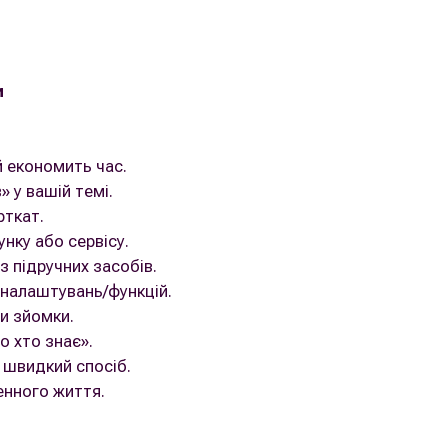
и
й економить час.
» у вашій темі.
ткат.
унку або сервісу.
з підручних засобів.
 налаштувань/функцій.
и зйомки.
о хто знає».
 швидкий спосіб.
енного життя.