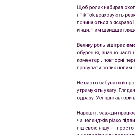
Щоб ролик набирав охопл
і TikTok враховують реа
починаються з яскравої 
кінця. Чим швидше гляда
Велику роль відіграє
емо
обурення, значно частіш
коментарі, повторні пер
просувати ролик новим 
Не варто забувати й пр
утримують увагу. Глядачі
одразу. Успішні автори 
Нарешті, завжди працю
чи челенджів різко підв
під свою нішу — просто