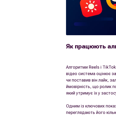
Як працюють алг
Алгоритми Reels і TikTo
відео система оцінює за
чи поставив він лайк, з
ймовірність, що ролик 
який утримує їх у засто
Одним із ключових пока
переглядають його кілька