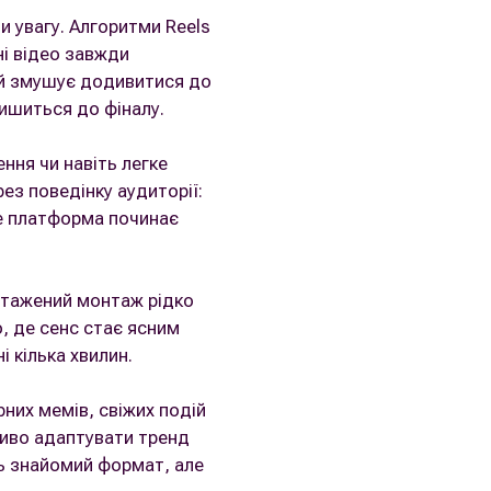
и увагу. Алгоритми Reels
ні відео завжди
є й змушує додивитися до
ишиться до фіналу.
ення чи навіть легке
ез поведінку аудиторії:
ше платформа починає
антажений монтаж рідко
о, де сенс стає ясним
 кілька хвилин.
них мемів, свіжих подій
ливо адаптувати тренд
ь знайомий формат, але