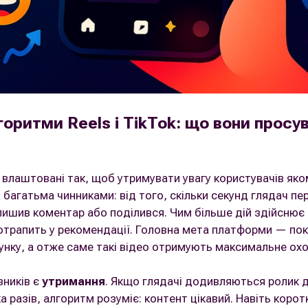
оритми Reels і TikTok: що вони просу
k влаштовані так, щоб утримувати увагу користувачів як
 багатьма чинниками: від того, скільки секунд глядач пер
алишив коментар або поділився. Чим більше дій здійснює
потрапить у рекомендації. Головна мета платформи — по
сунку, а отже саме такі відео отримують максимальне ох
зників є
утримання
. Якщо глядачі додивляються ролик д
 разів, алгоритм розуміє: контент цікавий. Навіть корот