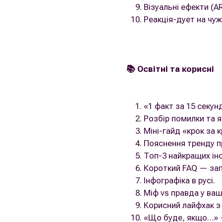
Візуальні ефекти (A
Реакція-дует на чуж
📚 Освітні та корисні
«1 факт за 15 секун
Розбір помилки та як
Міні-гайд «крок за 
Пояснення тренду п
Топ-3 найкращих інс
Короткий FAQ — зап
Інфографіка в русі.
Міф vs правда у ваші
Корисний лайфхак з
«Що буде, якщо…» —