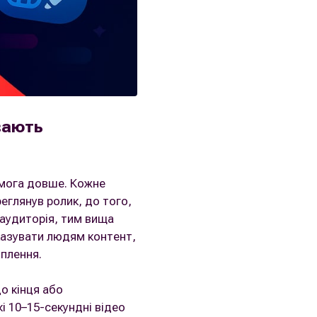
вають
омога довше. Кожне
еглянув ролик, до того,
 аудиторія, тим вища
казувати людям контент,
оплення.
о кінця або
кі 10–15-секундні відео