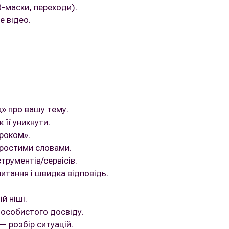
R-маски, переходи).
е відео.
д» про вашу тему.
 її уникнути.
кроком».
ростими словами.
трументів/сервісів.
итання і швидка відповідь.
й ніші.
 особистого досвіду.
 розбір ситуацій.