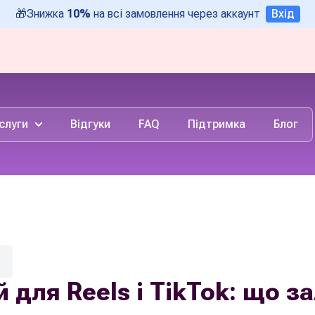
🎁
Знижка
10%
на всі замовлення через аккаунт
Вхід
слуги
Відгуки
FAQ
Підтримка
Блог
 для Reels і TikTok: що за