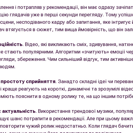
ення і потрапляв у рекомендації, він має одразу зачіпат
кцію глядачів уже в перші секунди перегляду. Тому успіш
сцени, несподіваного кадру або запитання, яке інтригу
ч втягується в сюжет, тим вища ймовірність, що він зал
ційність
. Відео, які викликають сміх, здивування, натхн
е стають популярними. Алгоритми «зчитують» емоції чер
егляди, збереження. Чим сильніший відгук, тим активні
людям.
о
простоту сприйняття
. Занадто складні ідеї чи перев
 краще реагують на короткі, динамічні та зрозумілі віде
вміють пояснити в одному ролику те, на що іншим потрібні
є
актуальність
. Використання трендової музики, популяр
ищує шанс потрапити в рекомендації. Але при цьому важ
 повторити чужий ролик недостатньо. Коли глядач бачит