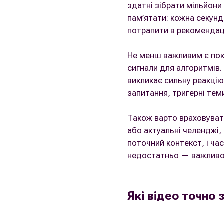
здатні зібрати мільйони
пам’ятати: кожна секунд
потрапити в рекомендаці
Не менш важливим є по
сигнали для алгоритмів
викликає сильну реакці
запитання, тригерні тем
Також варто враховува
або актуальні челенджі,
поточний контекст, і ча
недостатньо — важливо 
Які відео точно 