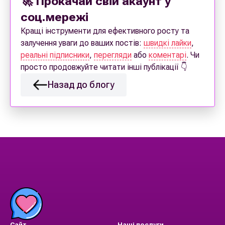
🚀 Прокачай свій акаунт у
соц.мережі
Кращі інструменти для ефективного росту та
залучення уваги до ваших постів:
швидкі лайки
,
реальні підписники
,
перегляди
або
коментарі
. Чи
просто продовжуйте читати інші публікації 👇
Назад до блогу
Сайт
Наші послуги